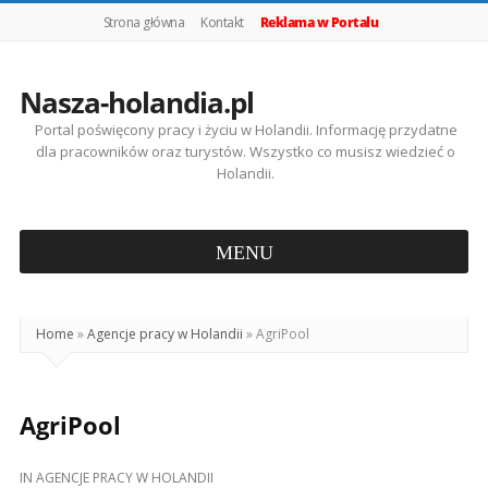
Strona główna
Kontakt
Reklama w Portalu
Nasza-holandia.pl
Portal poświęcony pracy i życiu w Holandii. Informację przydatne
dla pracowników oraz turystów. Wszystko co musisz wiedzieć o
Holandii.
Home
»
Agencje pracy w Holandii
»
AgriPool
AgriPool
IN
AGENCJE PRACY W HOLANDII